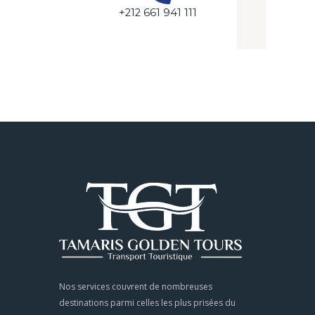
+212 661 941 111
Nos services couvrent de nombreuses
destinations parmi celles les plus prisées du