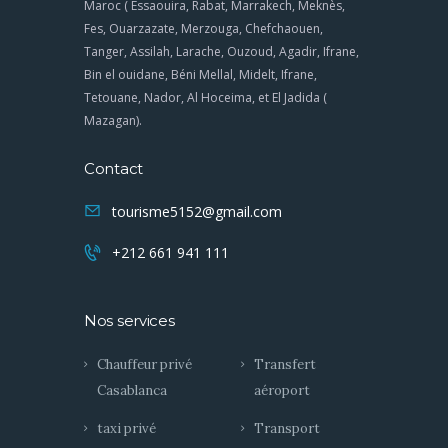
Maroc ( Essaouira, Rabat, Marrakech, Meknès,
Fes, Ouarzazate, Merzouga, Chefchaouen,
Tanger, Assilah, Larache, Ouzoud, Agadir, Ifrane,
Bin el ouidane, Béni Mellal, Midelt, Ifrane,
Tetouane, Nador, Al Hoceima, et El Jadida (
Mazagan).
Contact
tourisme5152@gmail.com
+212 661 941 111
Nos services
Chauffeur privé
Transfert
Casablanca
aéroport
taxi privé
Transport